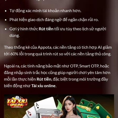
Tự động xác minh tài khoản nhanh hơn.
Phát hiện giao dịch đáng ngờ để ngăn chặn rủi ro.
Gợi ý hình thức
Rút tiền
tối ưu tùy theo lịch sử người
dùng.
Theo thống kê của Appota, các nền tảng có tích hợp AI giảm
tới 60% lỗi trong quá trình
rút
so với các nền tảng thủ công.
Ngoài ra, các tính năng bảo mật như OTP, Smart OTP, hoặc
đăng nhập sinh trắc học cũng giúp người chơi yên tâm hơn
mỗi lần thực hiện
Rút tiền
, đặc biệt trong môi trường đầy
biến động như
Tài xỉu online
.