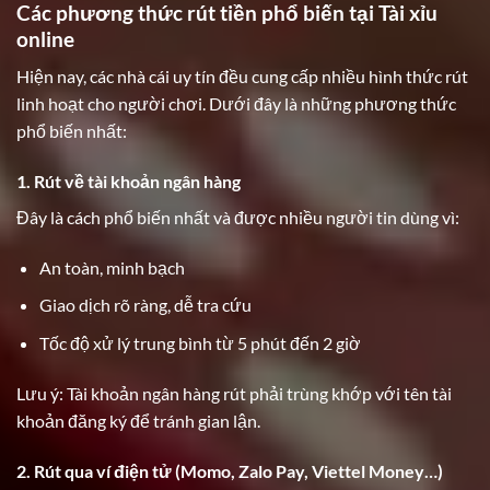
Các phương thức rút tiền phổ biến tại Tài xỉu
online
Hiện nay, các nhà cái uy tín đều cung cấp nhiều hình thức rút
linh hoạt cho người chơi. Dưới đây là những phương thức
phổ biến nhất:
1. Rút về tài khoản ngân hàng
Đây là cách phổ biến nhất và được nhiều người tin dùng vì:
An toàn, minh bạch
Giao dịch rõ ràng, dễ tra cứu
Tốc độ xử lý trung bình từ 5 phút đến 2 giờ
Lưu ý: Tài khoản ngân hàng rút phải trùng khớp với tên tài
khoản đăng ký để tránh gian lận.
2. Rút qua ví điện tử (Momo, Zalo Pay, Viettel Money…)