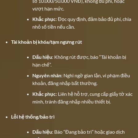
số 10.000/50.000 VNĐ), không đủ phí, hoặc
vượt hạn mức.
Khắc phục
: Đọc quy định, đảm bảo đủ phí, chia
nhỏ số tiền nếu cần.
Tài khoản bị khóa/tạm ngưng rút
Dấu hiệu
: Không rút được, báo “Tài khoản bị
hạn chế”.
Nguyên nhân
: Nghi ngờ gian lận, vi phạm điều
khoản, đăng nhập bất thường.
Khắc phục
: Liên hệ hỗ trợ, cung cấp giấy tờ xác
minh, tránh đăng nhập nhiều thiết bị.
Lỗi hệ thống/bảo trì
Dấu hiệu
: Báo “Đang bảo trì” hoặc giao dịch