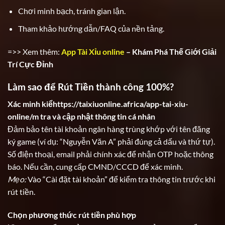
Chơi minh bạch, tránh gian lận.
Tham khảo hướng dẫn/FAQ của nền tảng.
=>> Xem thêm:
App Tài Xỉu online
– Khám Phá Thế Giới Giải
Trí Cực Đỉnh
Làm sao để Rút Tiền thành công 100%?
Xác minh kiểhttps://taixiuonline.africa/app-tai-xiu-
online/m tra và cập nhật thông tin cá nhân
Đảm bảo tên tài khoản ngân hàng trùng khớp với tên đăng
ký game (ví dụ: “Nguyễn Văn A” phải đúng cả dấu và thứ tự).
Số điện thoại, email phải chính xác để nhận OTP hoặc thông
báo. Nếu cần, cung cấp CMND/CCCD để xác minh.
Mẹo:
Vào “Cài đặt tài khoản” để kiểm tra thông tin trước khi
rút tiền.
Chọn phương thức rút tiền phù hợp