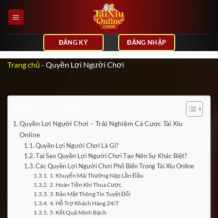
Bỏ
qua
nội
dung
ĐĂNG KÝ
ĐĂNG NHẬP
Trang chủ
-
Quyền Lợi Người Chơi
Table of Contents
Quyền Lợi Người Chơi – Trải Nghiệm Cá Cược Tài Xỉu
Online
Quyền Lợi Người Chơi Là Gì?
Tại Sao Quyền Lợi Người Chơi Tạo Nên Sự Khác Biệt?
Các Quyền Lợi Người Chơi Phổ Biến Trong Tài Xỉu Online
1. Khuyến Mãi Thưởng Nạp Lần Đầu
2. Hoàn Tiền Khi Thua Cược
3. Bảo Mật Thông Tin Tuyệt Đối
4. Hỗ Trợ Khách Hàng 24/7
5. Kết Quả Minh Bạch