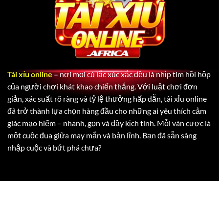
Tài xỉu online
–
nơi mọi cú lắc xúc xắc đều là nhịp tim hồi hộp
của người chơi khát khao chiến thắng. Với luật chơi đơn
giản, xác suất rõ ràng và tỷ lệ thưởng hấp dẫn, tài xỉu online
đã trở thành lựa chọn hàng đầu cho những ai yêu thích cảm
giác mạo hiểm – nhanh, gọn và đầy kịch tính. Mỗi ván cược là
một cuộc đua giữa may mắn và bản lĩnh. Bạn đã sẵn sàng
nhập cuộc và bứt phá chưa?
Về Chúng Tôi
Website:
https://taixiuonline.africa/
Email:
taixiuonline.africa@gmail.com