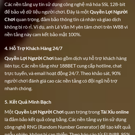
Các nền tảng uy tín sử dụng công nghệ mã hóa SSL 128-bit
để bảo vệ dữ liệu người chơi. Đây là một
Quyền Lợi Người
Chơi
quan trọng, đảm bảo thông tin cá nhân và giao dịch
không bị rò rỉ. Ví dụ, anh Lê Văn M yên tâm chơi trên W88 vì
nền tảng này cam kết bảo mật 100%.
4. Hỗ Trợ Khách Hàng 24/7
Quyền Lợi Người Chơi
bao gồm dịch vụ hỗ trợ khách hàng
liên tục. Các nền tảng như 188BET cung cấp hotline, chat
trực tuyến, và email hoạt động 24/7. Theo khảo sát, 90%
người chơi đánh giá cao các nền tảng có đội ngũ hỗ trợ
nhanh chóng.
5. Kết Quả Minh Bạch
Một
Quyền Lợi Người Chơi
quan trọng trong
Tài Xỉu online
là đảm bảo kết quả công bằng. Các nền tảng uy tín sử dụng
công nghệ RNG (Random Number Generator) để tạo kết quả
ngẫu nhiên, không bị can thiệp. Theo báo cáo từ FUN88, 95%