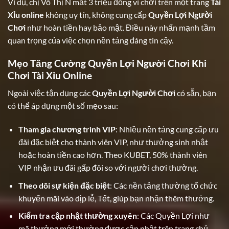
Ví dụ, chị Võ Thị N mất 3 triệu đồng vì chơi trên một trang
Tài
Xỉu online
không uy tín, không cung cấp
Quyền Lợi Người
Chơi
như hoàn tiền hay bảo mật. Điều này nhấn mạnh tầm
quan trọng của việc chọn nền tảng đáng tin cậy.
Mẹo Tăng Cường Quyền Lợi Người Chơi Khi
Chơi Tài Xỉu Online
Ngoài việc tận dụng các
Quyền Lợi Người Chơi
có sẵn, bạn
có thể áp dụng một số mẹo sau:
Tham gia chương trình VIP
: Nhiều nền tảng cung cấp ưu
đãi đặc biệt cho thành viên VIP, như thưởng sinh nhật
hoặc hoàn tiền cao hơn. Theo KUBET, 50% thành viên
VIP nhận ưu đãi gấp đôi so với người chơi thường.
Theo dõi sự kiện đặc biệt
: Các nền tảng thường tổ chức
khuyến mãi vào dịp lễ, Tết, giúp bạn nhận thêm thưởng.
Kiểm tra cập nhật thường xuyên
: Các
Quyền Lợi
như
mã thưởng mới thường được cập nhật trên trang chủ