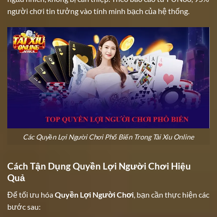
người chơi tin tưởng vào tính minh bạch của hệ thống.
Các Quyền Lợi Người Chơi Phổ Biến Trong Tài Xỉu Online
Cách Tận Dụng Quyền Lợi Người Chơi Hiệu
Quả
Để tối ưu hóa
Quyền Lợi Người Chơi
, bạn cần thực hiện các
bước sau: