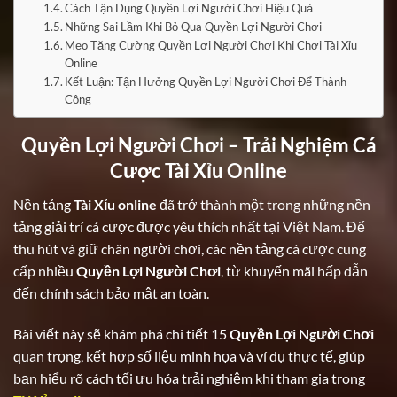
Cách Tận Dụng Quyền Lợi Người Chơi Hiệu Quả
Những Sai Lầm Khi Bỏ Qua Quyền Lợi Người Chơi
Mẹo Tăng Cường Quyền Lợi Người Chơi Khi Chơi Tài Xỉu
Online
Kết Luận: Tận Hưởng Quyền Lợi Người Chơi Để Thành
Công
Quyền Lợi Người Chơi – Trải Nghiệm Cá
Cược Tài Xỉu Online
Nền tảng
Tài Xỉu online
đã trở thành một trong những nền
tảng giải trí cá cược được yêu thích nhất tại Việt Nam. Để
thu hút và giữ chân người chơi, các nền tảng cá cược cung
cấp nhiều
Quyền Lợi Người Chơi
, từ khuyến mãi hấp dẫn
đến chính sách bảo mật an toàn.
Bài viết này sẽ khám phá chi tiết 15
Quyền Lợi Người Chơi
quan trọng, kết hợp số liệu minh họa và ví dụ thực tế, giúp
bạn hiểu rõ cách tối ưu hóa trải nghiệm khi tham gia trong