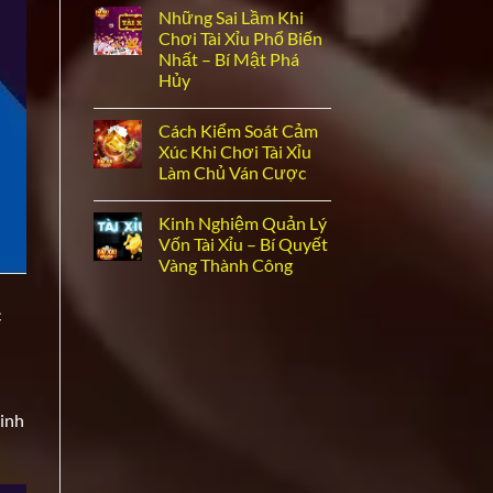
Những Sai Lầm Khi
Chơi Tài Xỉu Phổ Biến
Nhất – Bí Mật Phá
Hủy
Cách Kiểm Soát Cảm
Xúc Khi Chơi Tài Xỉu
Làm Chủ Ván Cược
Kinh Nghiệm Quản Lý
Vốn Tài Xỉu – Bí Quyết
Vàng Thành Công
c
minh