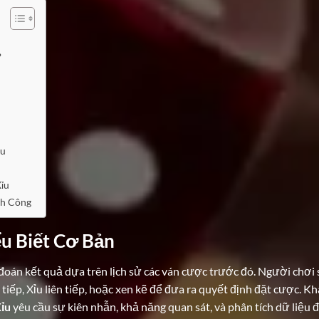
?
ỉu
ỉu
nh Công
ểu Biết Cơ Bản
 đoán kết quả dựa trên lịch sử các ván cược trước đó. Người chơi 
 tiếp, Xỉu liên tiếp, hoặc xen kẽ để đưa ra quyết định đặt cược. Kh
Xỉu
yêu cầu sự kiên nhẫn, khả năng quan sát, và phân tích dữ liệu 