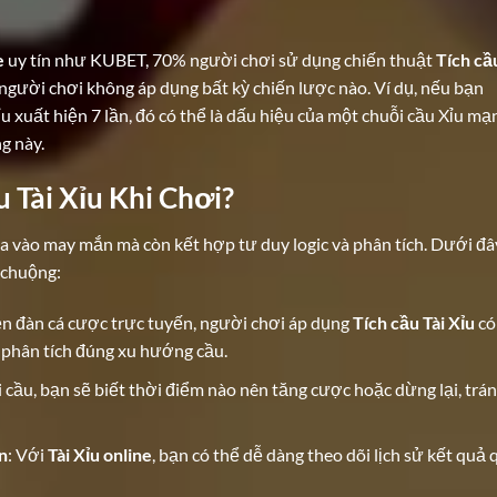
e
uy tín như KUBET, 70% người chơi sử dụng chiến thuật
Tích cầ
người chơi không áp dụng bất kỳ chiến lược nào. Ví dụ, nếu bạn
u xuất hiện 7 lần, đó có thể là dấu hiệu của một chuỗi cầu Xỉu mạ
g này.
 Tài Xỉu Khi Chơi?
a vào may mắn mà còn kết hợp tư duy logic và phân tích. Dưới đây
 chuộng:
iễn đàn cá cược trực tuyến, người chơi áp dụng
Tích cầu Tài Xỉu
có
 phân tích đúng xu hướng cầu.
ỗi cầu, bạn sẽ biết thời điểm nào nên tăng cược hoặc dừng lại, trá
n
: Với
Tài Xỉu online
, bạn có thể dễ dàng theo dõi lịch sử kết quả 