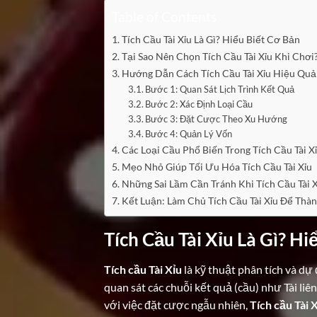
Table of Contents
Tích Cầu Tài Xỉu Là Gì? Hiểu Biết Cơ Bản
Tại Sao Nên Chọn Tích Cầu Tài Xỉu Khi Chơi
Hướng Dẫn Cách Tích Cầu Tài Xỉu Hiệu Quả
Bước 1: Quan Sát Lịch Trình Kết Quả
Bước 2: Xác Định Loại Cầu
Bước 3: Đặt Cược Theo Xu Hướng
Bước 4: Quản Lý Vốn
Các Loại Cầu Phổ Biến Trong Tích Cầu Tài X
Mẹo Nhỏ Giúp Tối Ưu Hóa Tích Cầu Tài Xỉu
Những Sai Lầm Cần Tránh Khi Tích Cầu Tài X
Kết Luận: Làm Chủ Tích Cầu Tài Xỉu Để Thà
Tích Cầu Tài Xỉu Là Gì? Hi
Tích cầu Tài Xỉu
là kỹ thuật phân tích và dự
quan sát các chuỗi kết quả (cầu) như Tài liên
với việc đặt cược ngẫu nhiên,
Tích cầu Tài 