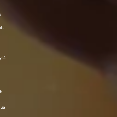
u
nh,
 là
nh
qua