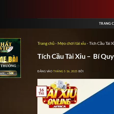
Bỏ
qua
nội
dung
TRANG 
Trang chủ
-
Mẹo chơi tài xỉu
-
Tích Cầu Tài 
Tích Cầu Tài Xỉu – Bí Q
ĐĂNG VÀO
THÁNG 5 16, 2025
BỞI
16
Th5