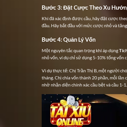
Bước 3: Đặt Cược Theo Xu Hướn
Khi đã xác định được cầu, hãy đặt cược the
đầu. Hãy bắt đầu với mức cược nhỏ và tăng 
Bước 4: Quản Lý Vốn
Một nguyên tắc quan trọng khi áp dụng
Tích
nhỏ vốn, ví dụ chỉ sử dụng 5-10% tổng vốn 
Ví dụ thực tế: Chị Trần Thị B, một người ch
tháng. Chị chia vốn thành 20 phần, mỗi lần 
nhờ nhận diện chính xác cầu bệt và cầu 1-1.