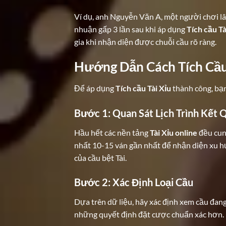
Ví dụ, anh Nguyễn Văn A, một người chơi l
nhuận gấp 3 lần sau khi áp dụng
Tích cầu Tà
gia khi nhận diện được chuỗi cầu rõ ràng.
Hướng Dẫn Cách Tích Cầu
Để áp dụng
Tích cầu Tài Xỉu
thành công, bạn
Bước 1: Quan Sát Lịch Trình Kết 
Hầu hết các nền tảng
Tài Xỉu online
đều cung
nhất 10-15 ván gần nhất để nhận diện xu hướ
của cầu bệt Tài.
Bước 2: Xác Định Loại Cầu
Dựa trên dữ liệu, hãy xác định xem cầu đang 
những quyết định đặt cược chuẩn xác hơn.