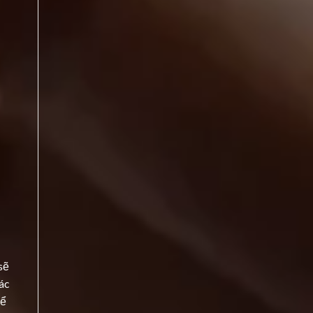
sẽ
ác
để